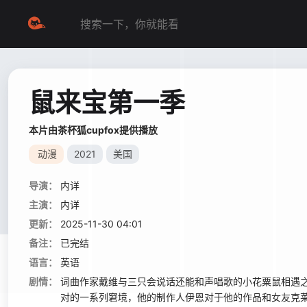
鼠来宝第一季
本片由茶杯狐cupfox提供播放
动漫
2021
美国
导演：
内详
主演：
内详
更新：
2025-11-30 04:01
备注：
已完结
语言：
英语
剧情：
词曲作家戴维与三只会说话还能和声唱歌的小花粟鼠相遇
对的一系列窘境，他的制作人伊恩对于他的作品和女友克莱尔