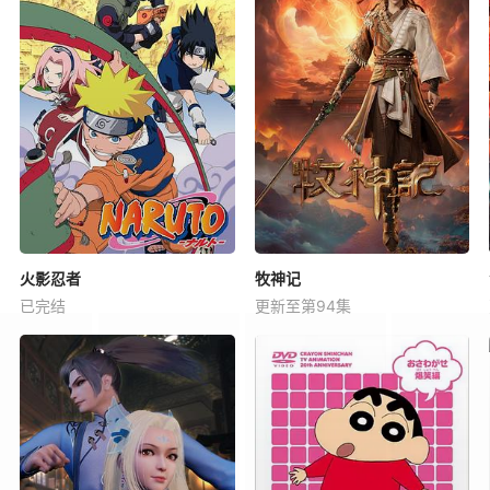
火影忍者
牧神记
已完结
更新至第94集